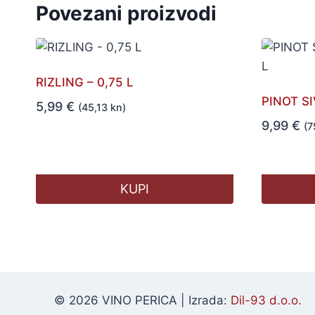
Povezani proizvodi
RIZLING – 0,75 L
PINOT SIV
5,99
€
(45,13 kn)
9,99
€
(7
KUPI
© 2026 VINO PERICA | Izrada:
Dil-93 d.o.o.