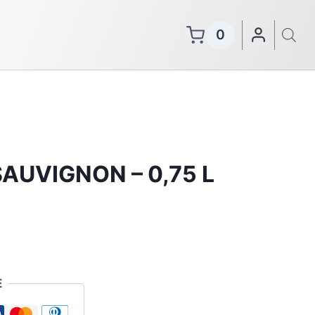
0
AUVIGNON – 0,75 L
E